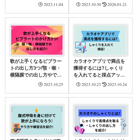
できるか・おすすめ5選
覚がわからないときの対
2023.11.04
2023.10.30
2026.01.21
を紹介!
処法を紹介!
歌が上手くなるビブラー
カラオケアプリで満点を
トの出し方3つ!顎・喉・
獲得するには?しゃくり
横隔膜での出し方やでき
を入れてると採点アップ
ないときの原因と対策・
に繋がるか実際に歌って
2023.10.25
2023.10.23
2023.10.24
練習おすすめ曲を紹介!
検証!【その1】