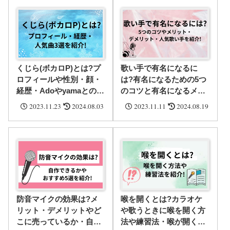
くじら(ボカロP)とは?プ
歌い手で有名になるに
ロフィールや性別・顔・
は?有名になるための5つ
経歴・Adoやyamaとのフ
のコツと有名になるメリ
ューチャーリング曲など
ット・人気歌い手を紹介!
2023.11.23
2024.08.03
2023.11.11
2024.08.19
人気曲3選を紹介!
防音マイクの効果は?メ
喉を開くとは?カラオケ
リット・デメリットやど
や歌うときに喉を開く方
こに売っているか・自作
法や練習法・喉が開く感