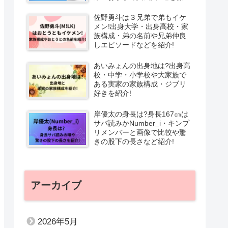
解説!
佐野勇斗は３兄弟で弟もイケ
メン!出身大学・出身高校・家
族構成・弟の名前や兄弟仲良
しエピソードなどを紹介!
あいみょんの出身地は?出身高
校・中学・小学校や大家族で
ある実家の家族構成・ジブリ
好きを紹介!
岸優太の身長は?身長167㎝は
サバ読みかNumber_i・キンプ
リメンバーと画像で比較や驚
きの股下の長さなど紹介!
アーカイブ
2026年5月