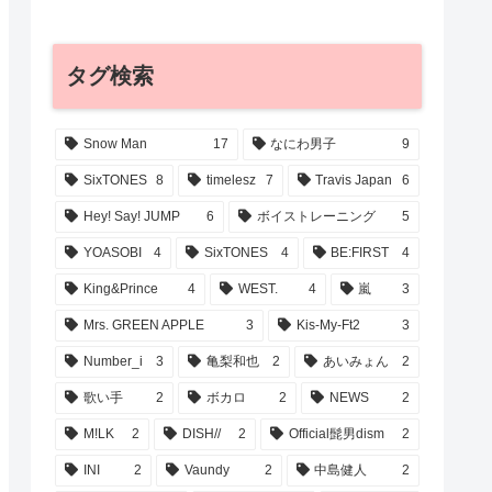
タグ検索
Snow Man
17
なにわ男子
9
SixTONES
8
timelesz
7
Travis Japan
6
Hey! Say! JUMP
6
ボイストレーニング
5
YOASOBI
4
SixTONES
4
BE:FIRST
4
King&Prince
4
WEST.
4
嵐
3
Mrs. GREEN APPLE
3
Kis-My-Ft2
3
Number_i
3
亀梨和也
2
あいみょん
2
歌い手
2
ボカロ
2
NEWS
2
M!LK
2
DISH//
2
Official髭男dism
2
INI
2
Vaundy
2
中島健人
2