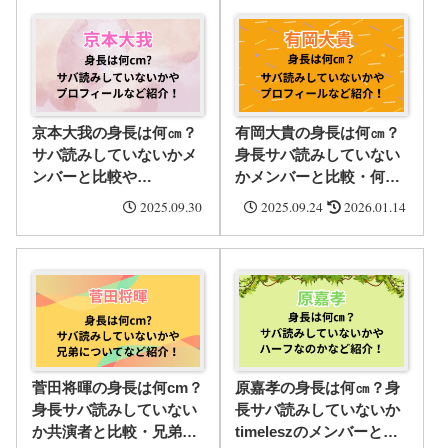
京本大我の身長は何㎝？
有岡大貴の身長は何㎝？
サバ読みしていないかメ
身長サバ読みしていない
ンバーと比較や
かメンバーと比較・何番
SixTONESで何番目か・
目に高いかやプロフィー
2025.09.30
2025.09.24
2026.01.14
プロフィールなど紹介！
ルなど紹介！
菅田将暉の身長は何cm？
原嘉孝の身長は何㎝？身
身長サバ読みしていない
長サバ読みしていないか
か共演者と比較・兄弟の
timeleszのメンバーと比