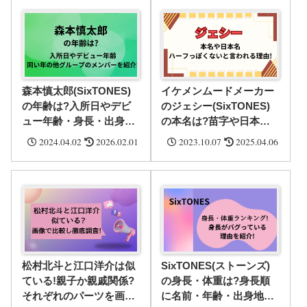
森本慎太郎(SixTONES)
イケメンムードメーカー
の年齢は?入所日やデビ
のジェシー(SixTONES)
ュー年齢・身長・出身
の本名は?苗字や日本
地・同い年の他グループ
名・ハーフぽくないとい
2024.04.02
2026.02.01
2023.10.07
2025.04.06
のメンバー・家族構成を
われる理由を紹介!
紹介!
松村北斗と江口洋介は似
SixTONES(ストーンズ)
ている!親子か親戚関係?
の身長・体重は?身長順
それぞれのパーツを画像
に名前・年齢・出身地や