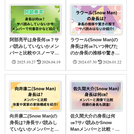
阿部亮平は身長何㎝？サ
ラウール(Snow Man)の
バ読みしていないかメン
身長は何㎝?いつ伸びた
バーと比較やスノーマン
のか身長の推移や驚きの
で何番目か・プロフィー
股下・サバ読み・父親や
2025.10.27
2026.04.19
2024.07.30
2026.01.22
ルなど紹介！
母親の身長を徹底調査!
向井康二(Snow Man)の
佐久間大介の身長は何
身長は?身長サバ読みし
㎝?サバ読みかSnow
ていないかメンバーと比
Manメンバーと比較・体