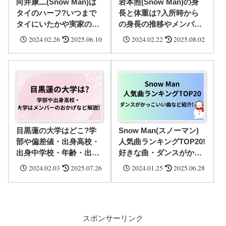
向井康二(Snow Man)は
岩本照(Snow Man)の身
タイのハーフ?いつまで
長と体重は?入所時から
タイにいたかや実家の家
の身長の推移やメンバー
族構成・タイ語や英語が
の高身長トリオと比較・
2024.02.26
2025.06.10
2024.02.22
2025.08.02
話せるかを動画で検証し
実家の家族構成を紹介!
て紹介!
目黒蓮の大学はどこ?学
Snow Man(スノーマン)
部や偏差値・出身高校・
人気曲ランキングTOP20!
出身中学校・年齢・出
好きな曲・ダンスがかっ
身・大学のパンフレット
こいい曲・バラード曲・
2024.02.03
2025.07.26
2024.01.25
2025.06.28
に載っているかなど徹底
泣ける曲など紹介!
解説!
スポンサーリンク