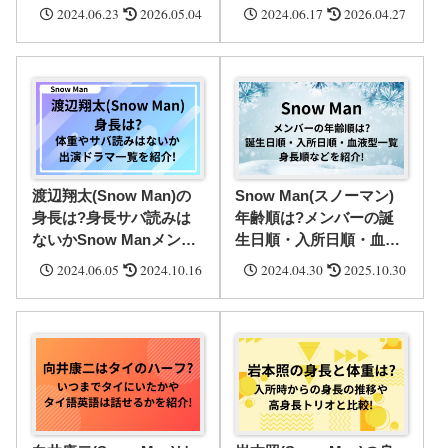
較・体重や血液型・実家
重・何番目に低いのか・
2024.06.23
2026.05.04
2024.06.17
2026.04.27
の家族構成を紹介!
母の身長など徹底調査!
渡辺翔太(Snow Man)の
Snow Man(スノーマン)
身長は?身長サバ読みは
年齢順は?メンバーの誕
ないかSnow Manメンバ
生日順・入所日順・血液
ーや共演者と比較・体重
型一覧・身長順などを紹
2024.06.05
2024.10.16
2024.04.30
2025.10.30
など紹介!
介!