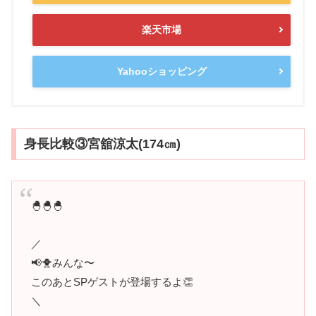
楽天市場
Yahooショッピング
身長比較③宮舘涼太(174㎝)
🐣🐣🐣
／
📢🐥みんな〜
このあとSPゲストが登場するよ👏
＼