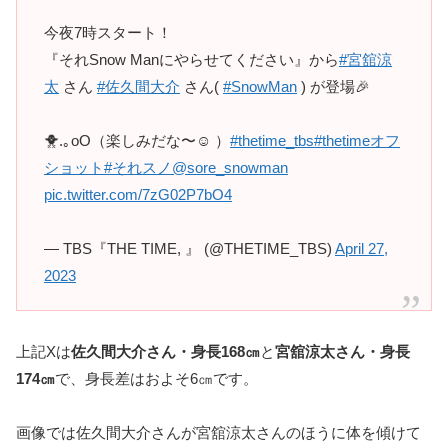
今夜7時スタート！
『それSnow Manにやらせてください』から
#宮舘涼
太
さん
#佐久間大介
さん(
#SnowMan
) が登場🎉
🐥.｡oO（楽しみだな〜☺️ ）
#thetime_tbs
#thetimeオフ
ショット
#それスノ
@sore_snowman
pic.twitter.com/7zG02P7bO4
— TBS『THE TIME, 』 (@THETIME_TBS)
April 27,
2023
上記Xは
佐久間大介さん・身長168㎝
と
宮舘涼太さん・身長
174㎝
で、身長差はおよそ6㎝です。
画像では佐久間大介さんが宮舘涼太さんのほうに体を傾けて