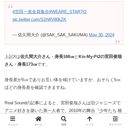
#宮田一派全員集合
#WEARE_STARTO
pic.twitter.com/S2rWV80kZK
— 佐久間大介 (@SAK_SAK_SAKUMA)
May 30, 2024
上記Xは
佐久間大介さん・身長168㎝
と
Kis-My-Ft2の宮田俊哉
さん・身長173㎝
です。
身長差が5㎝でありお互い体を傾けていますが、おそらく5㎝
ほどの身長差を確認できますね。
Real Soundの記事によると、宮田俊哉さんは旧ジャニーズで
アニメ好きを築いた第一人者で、2010年の舞台『少年たち 格
子無き牢獄』で共演で佐久間大介さんが声をかえたそう。
メニュー
ホーム
検索
トップ
サイドバー