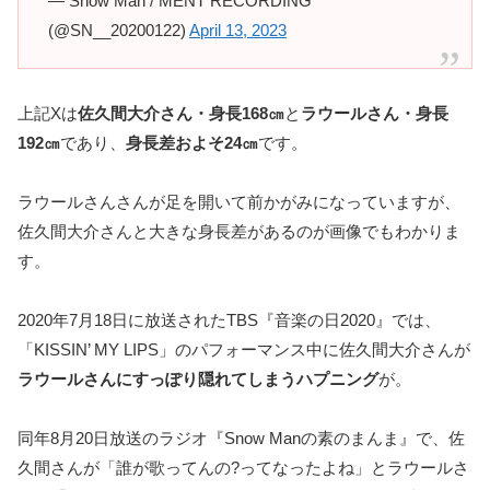
— Snow Man / MENT RECORDING
(@SN__20200122)
April 13, 2023
上記Xは
佐久間大介さん・身長168㎝
と
ラウールさん・身長
192㎝
であり、
身長差およそ24㎝
です。
ラウールさんさんが足を開いて前かがみになっていますが、
佐久間大介さんと大きな身長差があるのが画像でもわかりま
す。
2020年7月18日に放送されたTBS『音楽の日2020』では、
「KISSIN’ MY LIPS」のパフォーマンス中に佐久間大介さんが
ラウールさんにすっぽり隠れてしまうハプニング
が。
同年8月20日放送のラジオ『Snow Manの素のまんま』で、佐
久間さんが「誰が歌ってんの?ってなったよね」とラウールさ