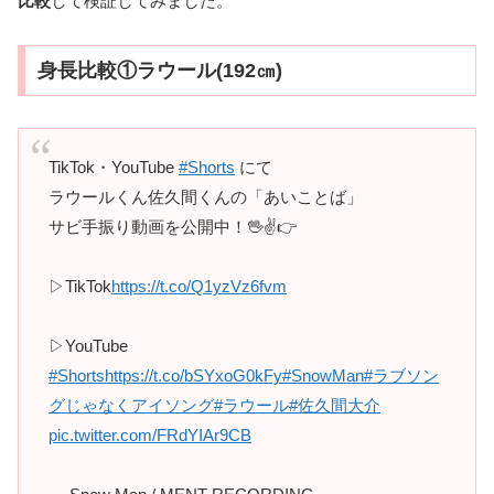
比較
して検証してみました。
身長比較①ラウール(192㎝)
TikTok・YouTube
#Shorts
にて
ラウールくん佐久間くんの「あいことば」
サビ手振り動画を公開中！🖖✌️👉
▷TikTok
https://t.co/Q1yzVz6fvm
▷YouTube
#Shorts
https://t.co/bSYxoG0kFy
#SnowMan
#ラブソン
グじゃなくアイソング
#ラウール
#佐久間大介
pic.twitter.com/FRdYIAr9CB