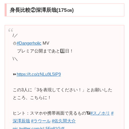
身長比較②深澤辰哉(175㎝)
/／
⛄️
#Dangerholic
MV
プレミア公開まであと3️⃣日！
\＼
⏩
https://t.co/zNLu9L5IP9
この3人に「3を表現してください！」とお願いした
ところ、こちらに！
ヒント：スマホや携帯画面で見るもの📶
#スノホリ
#
深澤辰哉
#ラウール
#佐久間大介
pic.twitter.com/sL5Fp81G4f