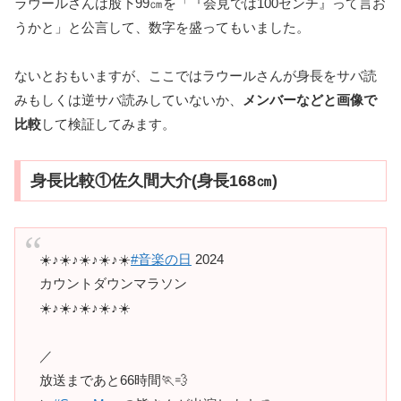
ラウールさんは股下99㎝を「『会見では100センチ』って言お
うかと」と公言して、数字を盛ってもいました。
ないとおもいますが、ここではラウールさんが身長をサバ読
みもしくは逆サバ読みしていないか、
メンバーなどと画像で
比較
して検証してみます。
身長比較①佐久間大介(身長168㎝)
☀️♪☀️♪☀️♪☀️♪☀️
#音楽の日
2024
カウントダウンマラソン
☀️♪☀️♪☀️♪☀️♪☀️
／
放送まであと66時間🏃💨