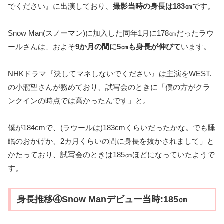
でください』に出演しており、
撮影当時の身長は183㎝
です。
Snow Man(スノーマン)に加入した同年1月に178㎝だったラウ
ールさんは、およそ
9か月の間に5㎝も身長が伸びて
います。
NHKドラマ『決してマネしないでください』は主演をWEST.
の小瀧望さんが務めており、試写会のときに「僕の方がクラ
ンクインの時点では高かったんです」と。
僕が184cmで、(ラウールは)183cmくらいだったかな。でも睡
眠のおかげか、2カ月くらいの間に身長を抜かされまして」と
かたっており、試写会のときは185㎝ほどになっていたようで
す。
身長推移④Snow Manデビュー当時:185㎝