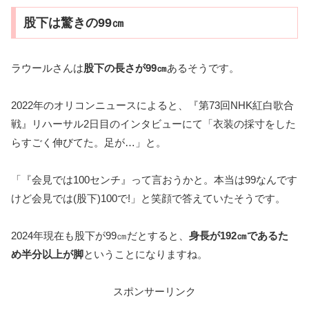
股下は驚きの99㎝
ラウールさんは
股下の長さが99㎝
あるそうです。
2022年のオリコンニュースによると、『第73回NHK紅白歌合
戦』リハーサル2日目のインタビューにて「衣装の採寸をした
らすごく伸びてた。足が…」と。
「『会見では100センチ』って言おうかと。本当は99なんです
けど会見では(股下)100で!」と笑顔で答えていたそうです。
2024年現在も股下が99㎝だとすると、
身長が192㎝であるた
め半分以上が脚
ということになりますね。
スポンサーリンク