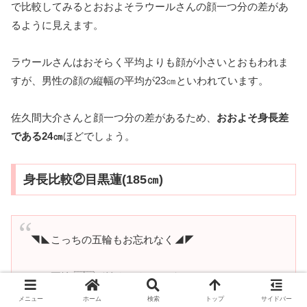
で比較してみるとおおよそラウールさんの顔一つ分の差があ
るように見えます。
ラウールさんはおそらく平均よりも顔が小さいとおもわれま
すが、男性の顔の縦幅の平均が23㎝といわれています。
佐久間大介さんと顔一つ分の差があるため、
おおよそ身長差
である24㎝
ほどでしょう。
身長比較②目黒蓮(185㎝)
◥◣こっちの五輪もお忘れなく◢◤
パリ五輪 🇫🇷が始まりましたが
この夏
#スノ五輪
⛄️もアツい❤️‍🔥
メニュー
ホーム
検索
トップ
サイドバー