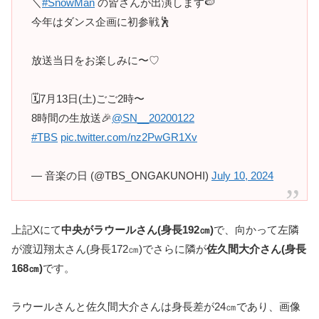
＼
#SnowMan
の皆さんが出演します🍉
今年はダンス企画に初参戦🕺
放送当日をお楽しみに〜♡
🗓7月13日(土)ごご2時〜
8時間の生放送🎉
@SN__20200122
#TBS
pic.twitter.com/nz2PwGR1Xv
— 音楽の日 (@TBS_ONGAKUNOHI)
July 10, 2024
上記Xにて
中央がラウールさん(身長192㎝)
で、向かって左隣
が渡辺翔太さん(身長172㎝)でさらに隣が
佐久間大介さん(身長
168㎝)
です。
ラウールさんと佐久間大介さんは身長差が24㎝であり、画像