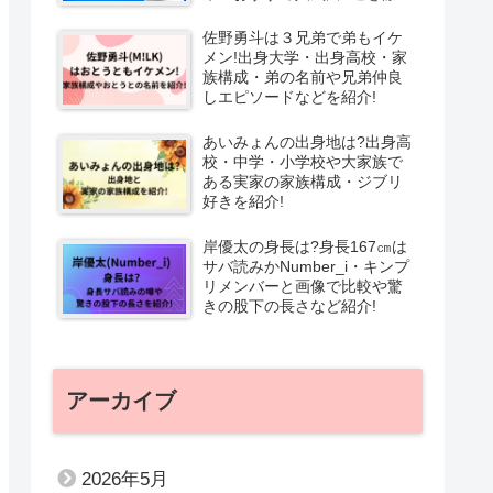
解説!
佐野勇斗は３兄弟で弟もイケ
メン!出身大学・出身高校・家
族構成・弟の名前や兄弟仲良
しエピソードなどを紹介!
あいみょんの出身地は?出身高
校・中学・小学校や大家族で
ある実家の家族構成・ジブリ
好きを紹介!
岸優太の身長は?身長167㎝は
サバ読みかNumber_i・キンプ
リメンバーと画像で比較や驚
きの股下の長さなど紹介!
アーカイブ
2026年5月