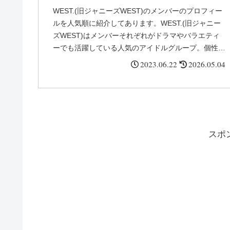
やメンバーカラーの由来を
WEST.(旧ジャニーズWEST)のメンバーのプロフィー
ルを人気順に紹介してあります。WEST.(旧ジャニー
徹底調査!
ズWEST)はメンバーそれぞれがドラマやバラエティ
ーでも活躍している人気のアイドルグループ。個性豊
かなメンバーが集まり、人気を集めているグループで
2023.06.22
2026.05.04
す。そんなWEST.(旧ジャニーズWEST)の人気順・年
齢順・身長順・メンバーカラーを紹介します。
スポ