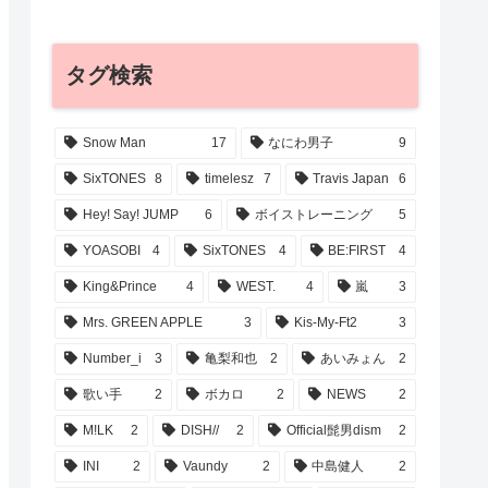
タグ検索
Snow Man
17
なにわ男子
9
SixTONES
8
timelesz
7
Travis Japan
6
Hey! Say! JUMP
6
ボイストレーニング
5
YOASOBI
4
SixTONES
4
BE:FIRST
4
King&Prince
4
WEST.
4
嵐
3
Mrs. GREEN APPLE
3
Kis-My-Ft2
3
Number_i
3
亀梨和也
2
あいみょん
2
歌い手
2
ボカロ
2
NEWS
2
M!LK
2
DISH//
2
Official髭男dism
2
INI
2
Vaundy
2
中島健人
2