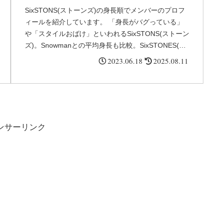
っていると言われる理由を
SixSTONS(ストーンズ)の身長順でメンバーのプロフ
ィールを紹介しています。 「身長がバグっている」
徹底解説!
や「スタイルおばけ」といわれるSixSTONS(ストーン
ズ)。Snowmanとの平均身長も比較。SixSTONES(ス
トーンズ)のメンバーを身長順に紹介し体重ランキン
2023.06.18
2025.08.11
グや身長がバグっているといわれる理由を解説しま
す。
ンサーリンク