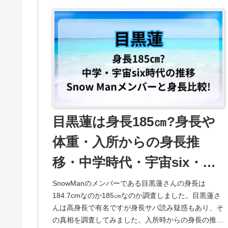
目黒蓮は身長185㎝?身長や
体重・入所からの身長推
移・中学時代・宇宙six・
SnowManメンバーと身長を
SnowManのメンバーである目黒蓮さんの身長は
184.7cmなのか185㎝なのか調査しました。目黒蓮さ
比較して徹底調査!
んは高身長で有名ですが身長サバ読み疑惑もあり、そ
の真相を調査してみました。入所時からの身長の推移