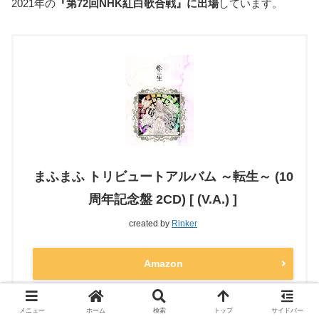
2021年の
『第72回NHK紅白歌合戦』に出場
しています。
まふまふ トリビュートアルバム ～転生～ (10
周年記念盤 2CD) [ (V.A.) ]
created by
Rinker
Amazon
楽天市場
メニュー
ホーム
検索
トップ
サイドバー