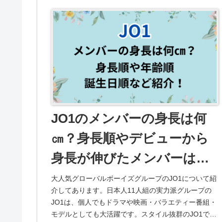
JO1のメンバーの身長は何
㎝？身長順やデビューから
身長が伸びたメンバーは・
年齢順・誕生日順など紹
大人気グローバルボーイズグループのJO1について紹
介してあります。日本人11人組の実力派グループの
介！
JO1は、個人でもドラマや映画・バラエティー番組・
モデルとしても大活躍です。スタイル抜群のJO1で気