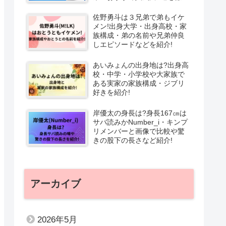
解説!
佐野勇斗は３兄弟で弟もイケ
メン!出身大学・出身高校・家
族構成・弟の名前や兄弟仲良
しエピソードなどを紹介!
あいみょんの出身地は?出身高
校・中学・小学校や大家族で
ある実家の家族構成・ジブリ
好きを紹介!
岸優太の身長は?身長167㎝は
サバ読みかNumber_i・キンプ
リメンバーと画像で比較や驚
きの股下の長さなど紹介!
アーカイブ
2026年5月