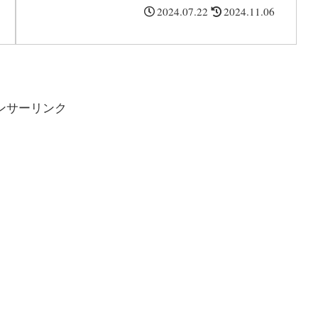
主。三宅健さんの身長体は何㎝か、重や年齢などのプ
2024.07.22
2024.11.06
ロフィール・旧ジャニーズの同じ身長のメンバー・結
婚しているかなど紹介します。
ンサーリンク