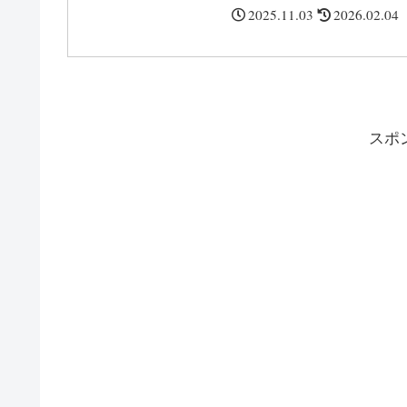
になるのがメンバーの身長。JO1のメンバーの身長は
2025.11.03
2026.02.04
何㎝かや身長順・デビューから伸びたか・年齢順・誕
生日順など紹介します。
スポ