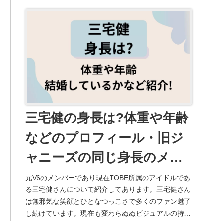
三宅健の身長は?体重や年齢
などのプロフィール・旧ジ
ャニーズの同じ身長のメン
バー・結婚しているかなど
元V6のメンバーであり現在TOBE所属のアイドルであ
る三宅健さんについて紹介してあります。三宅健さん
紹介!
は無邪気な笑顔とひとなつっこさで多くのファン魅了
し続けています。現在も変わらぬぬビジュアルの持ち