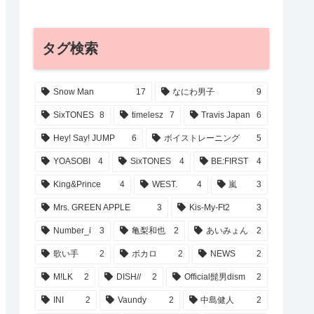
タグ検索
Snow Man
17
なにわ男子
9
SixTONES
8
timelesz
7
Travis Japan
6
Hey! Say! JUMP
6
ボイストレーニング
5
YOASOBI
4
SixTONES
4
BE:FIRST
4
King&Prince
4
WEST.
4
嵐
3
Mrs. GREEN APPLE
3
Kis-My-Ft2
3
Number_i
3
亀梨和也
2
あいみょん
2
歌い手
2
ボカロ
2
NEWS
2
M!LK
2
DISH//
2
Official髭男dism
2
INI
2
Vaundy
2
中島健人
2