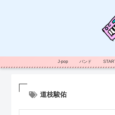
J-pop
バンド
STAR
道枝駿佑