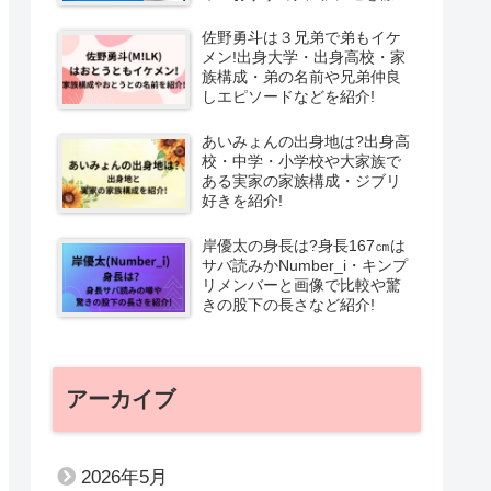
解説!
佐野勇斗は３兄弟で弟もイケ
メン!出身大学・出身高校・家
族構成・弟の名前や兄弟仲良
しエピソードなどを紹介!
あいみょんの出身地は?出身高
校・中学・小学校や大家族で
ある実家の家族構成・ジブリ
好きを紹介!
岸優太の身長は?身長167㎝は
サバ読みかNumber_i・キンプ
リメンバーと画像で比較や驚
きの股下の長さなど紹介!
アーカイブ
2026年5月