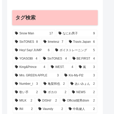
タグ検索
Snow Man
17
なにわ男子
9
SixTONES
8
timelesz
7
Travis Japan
6
Hey! Say! JUMP
6
ボイストレーニング
5
YOASOBI
4
SixTONES
4
BE:FIRST
4
King&Prince
4
WEST.
4
嵐
3
Mrs. GREEN APPLE
3
Kis-My-Ft2
3
Number_i
3
亀梨和也
2
あいみょん
2
歌い手
2
ボカロ
2
NEWS
2
M!LK
2
DISH//
2
Official髭男dism
2
INI
2
Vaundy
2
中島健人
2