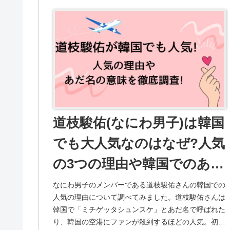
道枝駿佑(なにわ男子)は韓国
でも大人気なのはなぜ?人気
の3つの理由や韓国でのあだ
名ミチゲッタの意味など徹
なにわ男子のメンバーである道枝駿佑さんの韓国での
人気の理由について調べてみました。道枝駿佑さんは
底調査!
韓国で「ミチゲッタシュンスケ」とあだ名で呼ばれた
り、韓国の空港にファンが殺到するほどの人気。初韓