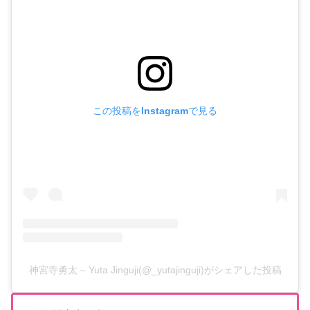
この投稿をInstagramで見る
神宮寺勇太 – Yuta Jinguji(@_yutajinguji)がシェアした投稿