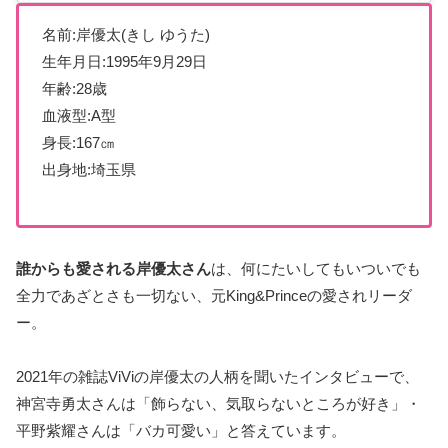
名前:岸優太(きし ゆうた)
生年月日:1995年9月29日
年齢:28歳
血液型:A型
身長:167㎝
出身地:埼玉県
誰からも愛される岸優太さん
は、何にたいしてもいついでも
全力であざとさも一切ない、元King&Princeの愛されリーダ
ー。
2021年の雑誌ViViの岸優太の人柄を聞いたインタビューで、
神宮寺勇太さんは「飾らない、気取らないところが好き」・
平野紫耀さんは「バカ可愛い」と答えています。