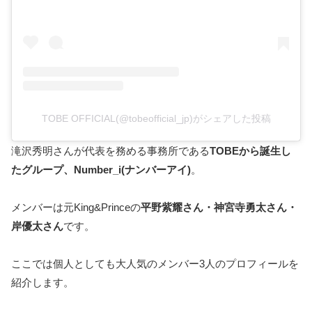
TOBE OFFICIAL(@tobeofficial_jp)がシェアした投稿
滝沢秀明さんが代表を務める事務所である
TOBEから誕生し
たグループ、Number_i(ナンバーアイ)
。
メンバーは元King&Princeの
平野紫耀さん・神宮寺勇太さん・
岸優太さん
です。
ここでは個人としても大人気のメンバー3人のプロフィールを
紹介します。