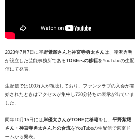
2023年7月7日に
平野紫耀さんと神宮寺勇太さん
は、滝沢秀明
が設立した芸能事務所である
TOBEへの移籍
をYouTubeの生配
信にて発表。
生配信では100万人が視聴しており、ファンクラブの入会が開
始されたときはアクセスが集中し720分待ちの表示が出ていま
した。
同年10月15日には
岸優太さんがTOBEに移籍
をし、
平野紫耀
さん・神宮寺勇太さんとの合流
をYouTubeの生配信で東京ド
ームから発表。