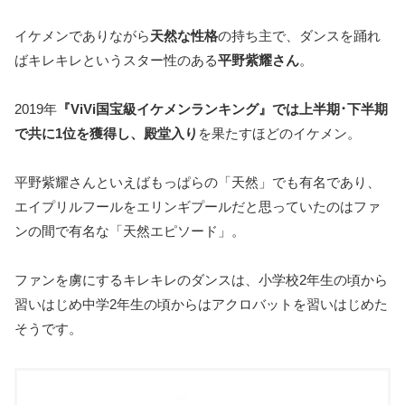
イケメンでありながら
天然な性格
の持ち主で、ダンスを踊れ
ばキレキレというスター性のある
平野紫耀さん
。
2019年
『ViVi国宝級イケメンランキング』では上半期･下半期
で共に1位を獲得し、殿堂入り
を果たすほどのイケメン。
平野紫耀さんといえばもっぱらの「天然」でも有名であり、
エイプリルフールをエリンギプールだと思っていたのはファ
ンの間で有名な「天然エピソード」。
ファンを虜にするキレキレのダンスは、小学校2年生の頃から
習いはじめ中学2年生の頃からはアクロバットを習いはじめた
そうです。