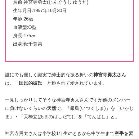
名前:神宮寺勇太(じんぐうじ ゆうた)
生年月日:1997年10月30日
年齢:26歳
血液型:O型
身長:175㎝
出身地:千葉県
誰にでも優しく誠実で紳士的な振る舞いの
神宮寺勇太さん
は、「
国民的彼氏
」と称されて愛されています。
一見しっかりしてそうな神宮寺勇太さんですが他のメンバー
に負けないくらいの
天然
で、「厳島(いつくしま)」を「いかじ
ま」・「天橋立(あまのはしだて)」を「てんばし」と。
神宮寺勇太さんは小学校1年生のときから中学生まで
空手
を習