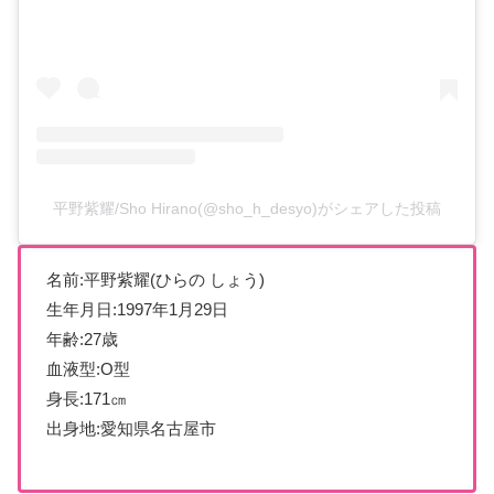
平野紫耀/Sho Hirano(@sho_h_desyo)がシェアした投稿
名前:平野紫耀(ひらの しょう)
生年月日:1997年1月29日
年齢:27歳
血液型:O型
身長:171㎝
出身地:愛知県名古屋市