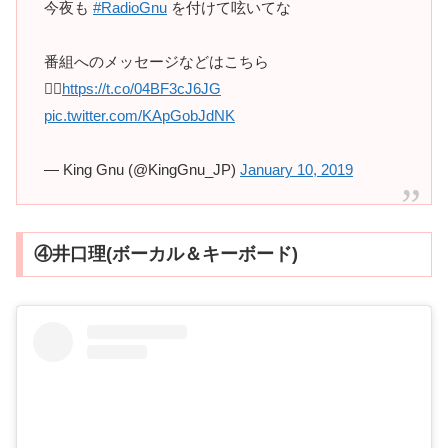
今夜も
#RadioGnu
を付けて呟いてな
番組へのメッセージなどはこちら
💁‍♂️
https://t.co/04BF3cJ6JG
pic.twitter.com/KApGobJdNK
— King Gnu (@KingGnu_JP)
January 10, 2019
④井口理(ボーカル＆キーボード)