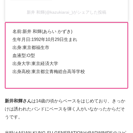
新井 和輝(@kazukiarai_)がシェアした投稿
名前:新井 和輝(あらい かずき)
生年月日:1992年10月29日生まれ
出身:東京都福生市
血液型:O型
出身大学:東京経済大学
出身高校:東京都立青梅総合高等学校
新井和輝さん
は14歳の頃からベースをはじめており、きっか
けは誘われたバンドにベースを弾く人がいなかったからだそ
うです。
当時はASIAN KUNG-FU GENERATIONやRADWIMPSのコピ