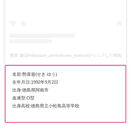
勢喜 遊(@hiibaasan_jamesbrown_sokkuri)がシェアした投稿
名前:勢喜遊(せき ゆう)
生年月日:1992年9月2日
出身:徳島県阿南市
血液型:O型
出身高校:徳島県立小松島高等学校