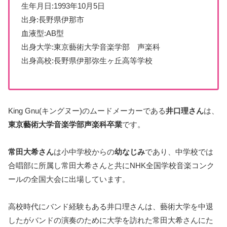
生年月日:1993年10月5日
出身:長野県伊那市
血液型:AB型
出身大学:東京藝術大学音楽学部 声楽科
出身高校:長野県伊那弥生ヶ丘高等学校
King Gnu(キングヌー)のムードメーカーである
井口理さん
は、
東京藝術大学音楽学部声楽科卒業
です。
常田大希さん
は小中学校からの
幼なじみ
であり、中学校では
合唱部に所属し常田大希さんと共にNHK全国学校音楽コンク
ールの全国大会に出場しています。
高校時代にバンド経験もある井口理さんは、藝術大学を中退
したがバンドの演奏のために大学を訪れた常田大希さんにた