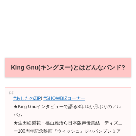
King Gnu(キングヌー)とはどんなバンド?
#あしたのZIP
!
#SHOWBIZコーナー
★King Gnuインタビューで語る3年10か月ぶりのアル
バム
★生田絵梨花・福山雅治ら日本版声優集結 ディズニ
ー100周年記念映画『ウィッシュ』ジャパンプレミア