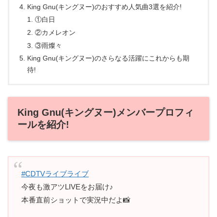
King Gnu(キングヌー)のおすすめ人気曲3選を紹介!
①白日
②カメレオン
③雨燦々
King Gnu(キングヌー)のさらなる活躍にこれからも期
待!
King Gnu(キングヌー)メンバープロフィ
ールを紹介!
#CDTVライブライブ
今夜も激アツLIVEをお届け♪
本番直前ショットで実況中だよ📸