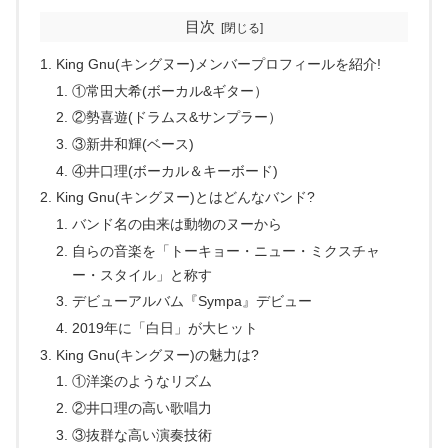
目次
King Gnu(キングヌー)メンバープロフィールを紹介!
①常田大希(ボーカル&ギター）
②勢喜遊(ドラムス&サンプラー）
③新井和輝(ベース)
④井口理(ボーカル＆キーボード)
King Gnu(キングヌー)とはどんなバンド?
バンド名の由来は動物のヌーから
自らの音楽を「トーキョー・ニュー・ミクスチャ
ー・スタイル」と称す
デビューアルバム『Sympa』デビュー
2019年に「白日」が大ヒット
King Gnu(キングヌー)の魅力は?
①洋楽のようなリズム
②井口理の高い歌唱力
③抜群な高い演奏技術