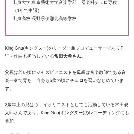
出身大学:東京藝術大学音楽学部 器楽科チェロ専攻
（1年で中退）
出身高校:長野県伊那北高等学校
King Gnu(キングヌー)のリーダー兼プロデューサーであり作
詞・作曲も担当している
常田大希さん
。
父親は若い頃にジャズピアニストを母親は音楽教師である音
楽一家で育ち、自身も5歳の頃に
チェロ
を習いなじめていま
す。
2歳年上の兄はヴァイオリニストとしても活動している常田俊
太郎さんであり、King Gnu(キングヌー)のレコーディングにも
参加。