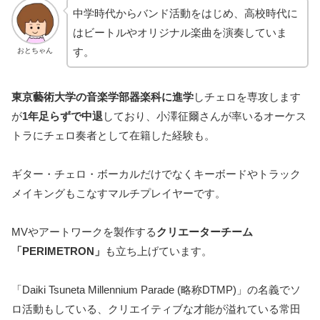
中学時代からバンド活動をはじめ、高校時代に
はビートルやオリジナル楽曲を演奏していま
す。
おとちゃん
東京藝術大学の音楽学部器楽科に進学
しチェロを専攻します
が
1年足らずで中退
しており、小澤征爾さんが率いるオーケス
トラにチェロ奏者として在籍した経験も。
ギター・チェロ・ボーカルだけでなくキーボードやトラック
メイキングもこなすマルチプレイヤーです。
MVやアートワークを製作する
クリエーターチーム
「PERIMETRON」
も立ち上げています。
「Daiki Tsuneta Millennium Parade (略称DTMP)」の名義でソ
ロ活動もしている、クリエイティブな才能が溢れている常田