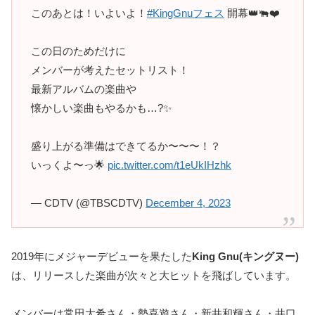
このあとは！いよいよ！
#KingGnuフェス
開幕👑🐃❤️
この日のためだけに
メンバーが考えたセットリスト！
最新アルバムの楽曲や
懐かしい楽曲もやるかも…?✨
盛り上がる準備はできてるか〜〜〜！？
いっくよ〜っ🌟
pic.twitter.com/t1eUkIHzhk
— CDTV (@TBSCDTV)
December 4, 2023
2019年にメジャーデビューを果たした
King Gnu(キングヌー)
は、リリースした楽曲が次々と大ヒットを飛ばしています。
メンバーは常田大希さん・勢喜遊さん・新井和輝さん・井口