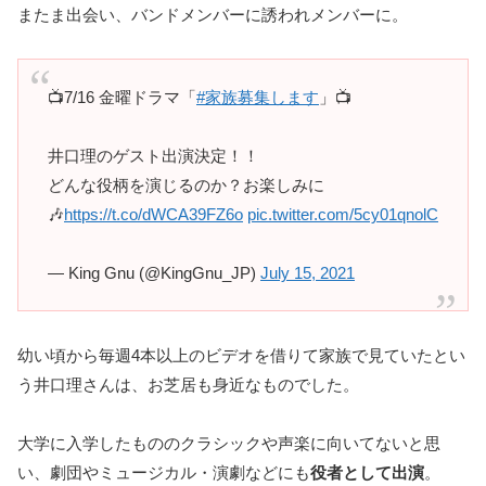
またま出会い、バンドメンバーに誘われメンバーに。
📺7/16 金曜ドラマ「
#家族募集します
」📺
井口理のゲスト出演決定！！
どんな役柄を演じるのか？お楽しみに
🎶
https://t.co/dWCA39FZ6o
pic.twitter.com/5cy01qnolC
— King Gnu (@KingGnu_JP)
July 15, 2021
幼い頃から毎週4本以上のビデオを借りて家族で見ていたとい
う井口理さんは、お芝居も身近なものでした。
大学に入学したもののクラシックや声楽に向いてないと思
い、劇団やミュージカル・演劇などにも
役者として出演
。