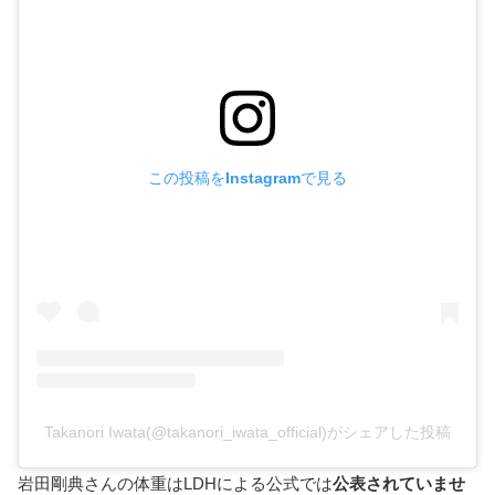
この投稿をInstagramで見る
Takanori Iwata(@takanori_iwata_official)がシェアした投稿
岩田剛典さんの体重はLDHによる公式では
公表されていませ