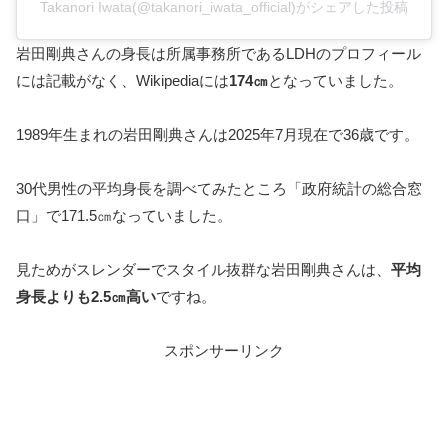
Takanori Iwata(@takanori_iwata_official)がシェアした投稿
岩田剛典さんの身長は所属事務所であるLDHのプロフィール
には記載がなく、Wikipediaには
174㎝
となっていました。
1989年生まれの岩田剛典さんは2025年7月現在で36歳です。
30代男性の平均身長を調べてみたところ「政府統計の総合窓
口」で171.5㎝なっていました。
見ためがスレンダーでスタイル抜群な岩田剛典さんは、
平均
身長よりも2.5㎝高い
ですね。
スポンサーリンク