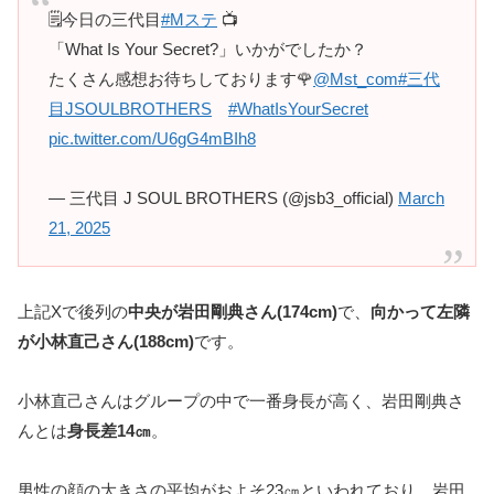
🗒️今日の三代目
#Mステ
📺
「What Is Your Secret?」いかがでしたか？
たくさん感想お待ちしております🌹
@Mst_com
#三代
目JSOULBROTHERS
#WhatIsYourSecret
pic.twitter.com/U6gG4mBIh8
— 三代目 J SOUL BROTHERS (@jsb3_official)
March
21, 2025
上記Xで後列の
中央が岩田剛典さん(174cm)
で、
向かって左隣
が小林直己さん(188cm)
です。
小林直己さんはグループの中で一番身長が高く、岩田剛典さ
んとは
身長差14㎝
。
男性の顔の大きさの平均がおよそ23㎝といわれており、岩田