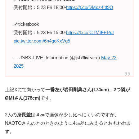
受付開始：5.23 Fri 18:00-
https://t.co/DMcz4Itf9O
🔗ticketbook
受付開始：5.23 Fri 19:00-
https://t.co/iCTMfFEPrJ
pic.twitter.com/6n4goKxVg5
— JSB3_LIVE_Information (@jsb3liveacc)
May 22,
2025
上記Xにて向かって
一番左が岩田剛典さん(174cm)
、
2つ隣が
ØMIさん(178cm)
です。
2人の
身長差は４㎝
で画像が少し比べにくいのですが、
NAOTOさんのとのときのように4㎝差にみえるとおもわれま
す。