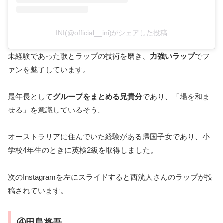
INI(@official__ini)がシェアした投稿
未経験であった歌とラップの技術を磨き、
力強いラップ
でフ
ァンを魅了しています。
最年長として
グループをまとめる兄貴分
であり、「場を和ま
せる」を意識しているそう。
オーストラリアに住んでいた経験がある帰国子女であり、小
学校4年生のときに英検2級を取得しました。
次のInstagramを左にスライドすると西洸人さんのラップが投
稿されています。
④田島将吾