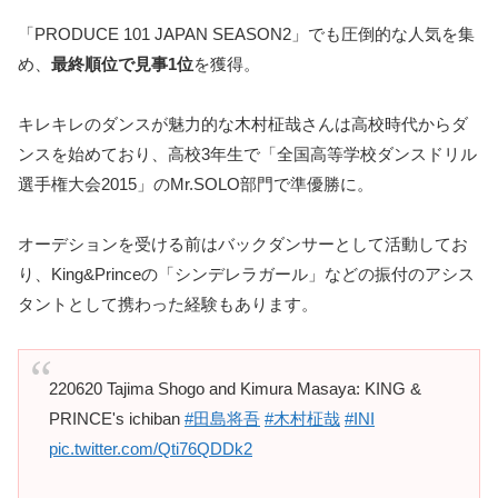
「PRODUCE 101 JAPAN SEASON2」でも圧倒的な人気を集
め、
最終順位で見事1位
を獲得。
キレキレのダンスが魅力的な木村柾哉さんは高校時代からダ
ンスを始めており、高校3年生で「全国高等学校ダンスドリル
選手権大会2015」のMr.SOLO部門で準優勝に。
オーデションを受ける前はバックダンサーとして活動してお
り、King&Princeの「シンデレラガール」などの振付のアシス
タントとして携わった経験もあります。
220620 Tajima Shogo and Kimura Masaya: KING &
PRINCE's ichiban
#田島将吾
#木村柾哉
#INI
pic.twitter.com/Qti76QDDk2