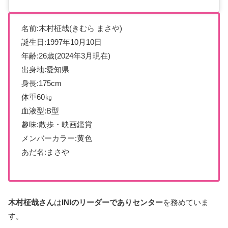
名前:木村柾哉(きむら まさや)
誕生日:1997年10月10日
年齢:26歳(2024年3月現在)
出身地:愛知県
身長:175cm
体重60㎏
血液型:B型
趣味:散歩・映画鑑賞
メンバーカラー:黄色
あだ名:まさや
木村柾哉さん
は
INIのリーダーでありセンター
を務めていま
す。