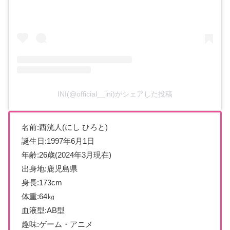
INI(@official__ini)がシェアした投稿
名前:西洸人(にし ひろと)
誕生日:1997年6月1日
年齢:26歳(2024年3月現在)
出身地:鹿児島県
身長:173cm
体重:64㎏
血液型:AB型
趣味:ゲーム・アニメ