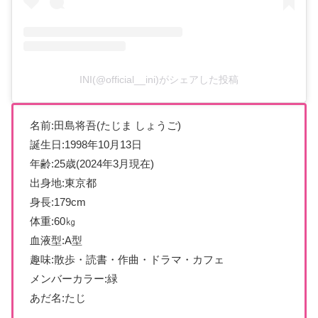
INI(@official__ini)がシェアした投稿
名前:田島将吾(たじま しょうご)
誕生日:1998年10月13日
年齢:25歳(2024年3月現在)
出身地:東京都
身長:179cm
体重:60㎏
血液型:A型
趣味:散歩・読書・作曲・ドラマ・カフェ
メンバーカラー:緑
あだ名:たじ