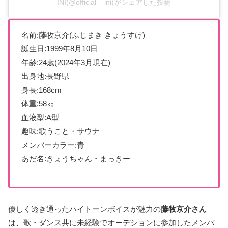
INI(@official__ini)がシェアした投稿
名前:藤牧京介(ふじまき きょうすけ)
誕生日:1999年8月10日
年齢:24歳(2024年3月現在)
出身地:長野県
身長:168cm
体重:58㎏
血液型:A型
趣味:歌うこと・サウナ
メンバーカラー:青
あだ名:きょうちゃん・まっきー
優しく透き通ったハイトーンボイスが魅力の
藤牧京介さん
は、歌・ダンス共に未経験でオーデションに参加したメンバ