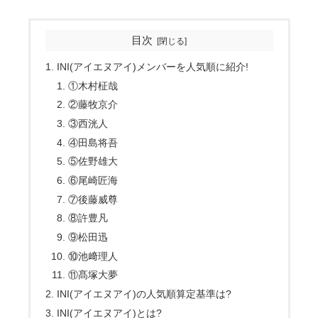
目次
INI(アイエヌアイ)メンバーを人気順に紹介!
①木村柾哉
②藤牧京介
③西洸人
④田島将吾
⑤佐野雄大
⑥尾崎匠海
⑦後藤威尊
⑧許豊凡
⑨松田迅
⑩池﨑理人
⑪髙塚大夢
INI(アイエヌアイ)の人気順算定基準は?
INI(アイエヌアイ)とは?