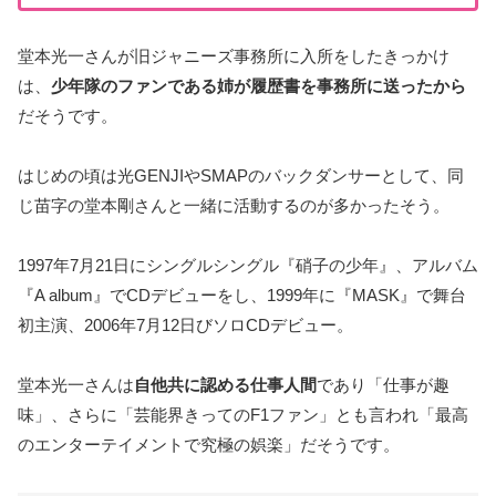
堂本光一さんが旧ジャニーズ事務所に入所をしたきっかけ
は、
少年隊のファンである姉が履歴書を事務所に送ったから
だそうです。
はじめの頃は光GENJIやSMAPのバックダンサーとして、同
じ苗字の堂本剛さんと一緒に活動するのが多かったそう。
1997年7月21日にシングルシングル『硝子の少年』、アルバム
『A album』でCDデビューをし、1999年に『MASK』で舞台
初主演、2006年7月12日びソロCDデビュー。
堂本光一さんは
自他共に認める仕事人間
であり「仕事が趣
味」、さらに「芸能界きってのF1ファン」とも言われ「最高
のエンターテイメントで究極の娯楽」だそうです。