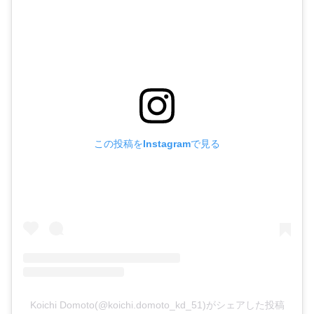
この投稿をInstagramで見る
Koichi Domoto(@koichi.domoto_kd_51)がシェアした投稿