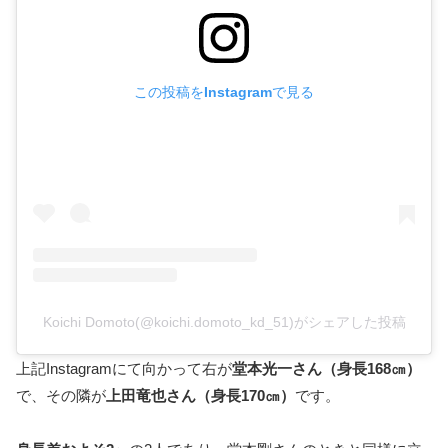
この投稿をInstagramで見る
Koichi Domoto(@koichi.domoto_kd_51)がシェアした投稿
上記Instagramにて向かって右が
堂本光一さん（身長168㎝）
で、その隣が
上田竜也さん（身長170㎝）
です。