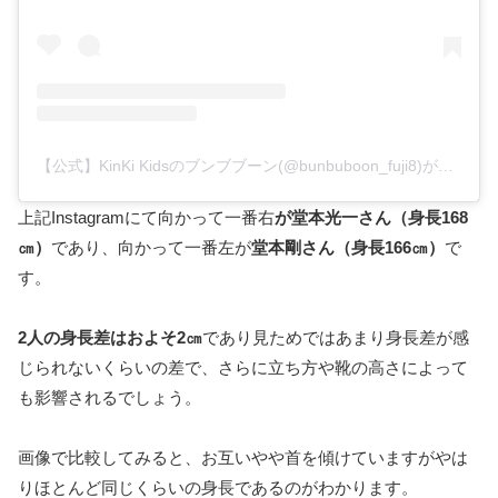
【公式】KinKi Kidsのブンブブーン(@bunbuboon_fuji8)がシェアした投稿
上記Instagramにて向かって一番右
が堂本光一さん（身長168
㎝）
であり、向かって一番左が
堂本剛さん（身長166㎝）
で
す。
2人の身長差はおよそ2㎝
であり見ためではあまり身長差が感
じられないくらいの差で、さらに立ち方や靴の高さによって
も影響されるでしょう。
画像で比較してみると、お互いやや首を傾けていますがやは
りほとんど同じくらいの身長であるのがわかります。