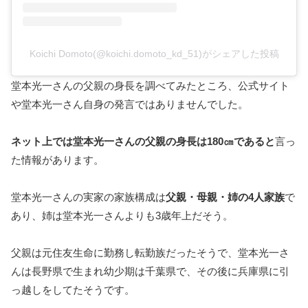
Koichi Domoto(@koichi.domoto_kd_51)がシェアした投稿
堂本光一さんの父親の身長を調べてみたところ、公式サイト
や堂本光一さん自身の発言ではありませんでした。
ネット上では堂本光一さんの父親の身長は180㎝であると
言っ
た情報があります。
堂本光一さんの実家の家族構成は
父親・母親・姉の4人家族
で
あり、姉は堂本光一さんよりも3歳年上だそう。
父親は元住友生命に勤務し転勤族だったそうで、堂本光一さ
んは長野県で生まれ幼少期は千葉県で、その後に兵庫県に引
っ越しをしてたそうです。