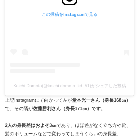
この投稿をInstagramで見る
Koichi Domoto(@koichi.domoto_kd_51)がシェアした投稿
上記Instagramにて向かって左が
堂本光一さん（身長168㎝）
で、その隣が
佐藤勝利さん（身長171㎝）
です。
2人の身長差はおよそ3㎝
であり、ほぼ差がなく立ち方や靴、
髪のボリュームなどで変わってしまうくらいの身長差。