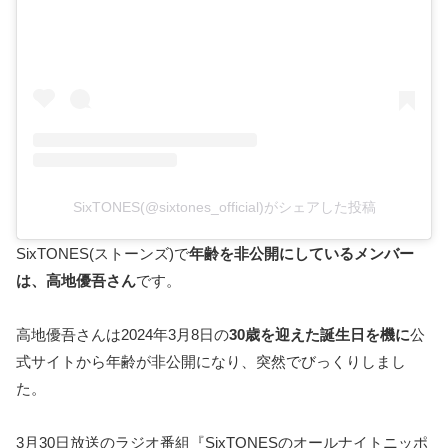
SixTONES(@sixtones_official)がシェアした投稿
SixTONES(ストーンズ)で
年齢を非公開にしているメンバー
は、高地優吾さん
です。
高地優吾さんは2024年3月8日の
30歳を迎えた誕生日を機に
公
式サイトから年齢が非公開になり、突然でびっくりしまし
た。
3月30日放送のラジオ番組『SixTONESのオールナイトニッポ