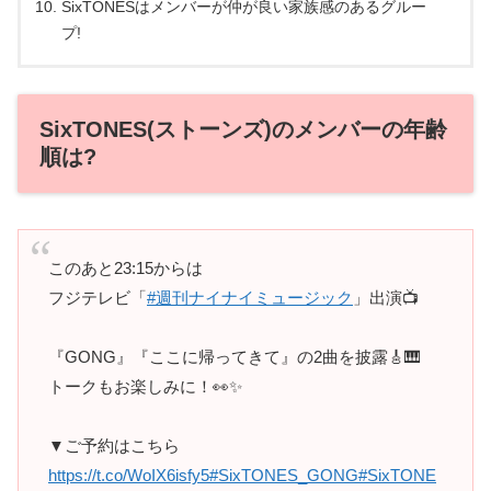
SixTONESはメンバーが仲が良い家族感のあるグルー
プ!
SixTONES(ストーンズ)のメンバーの年齢
順は?
このあと23:15からは
フジテレビ「
#週刊ナイナイミュージック
」出演📺
『GONG』『ここに帰ってきて』の2曲を披露🎸🎹
トークもお楽しみに！👀✨
▼ご予約はこちら
https://t.co/WoIX6isfy5
#SixTONES_GONG
#SixTONE