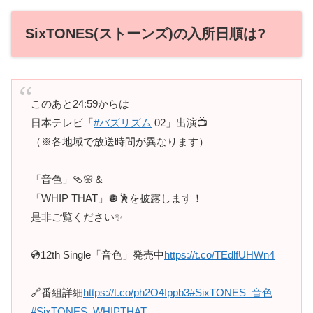
SixTONES(ストーンズ)の入所日順は?
このあと24:59からは
日本テレビ「
#バズリズム
02」出演📺
（※各地域で放送時間が異なります）
「音色」🩴🌸＆
「WHIP THAT」🪩🕺を披露します！
是非ご覧ください✨
💿12th Single「音色」発売中
https://t.co/TEdlfUHWn4
🔗番組詳細
https://t.co/ph2O4Ippb3
#SixTONES_音色
#SixTONES_WHIPTHAT
…