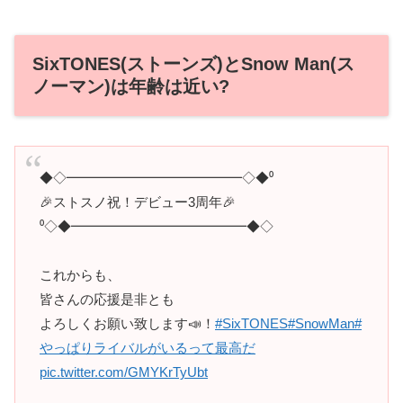
SixTONES(ストーンズ)とSnow Man(ス
ノーマン)は年齢は近い?
◆◇━━━━━━━━━━━━━◇◆⁰
🎉ストスノ祝！デビュー3周年🎉
⁰◇◆━━━━━━━━━━━━━◆◇
これからも、
皆さんの応援是非とも
よろしくお願い致します📣！
#SixTONES
#SnowMan
#
やっぱりライバルがいるって最高だ
pic.twitter.com/GMYKrTyUbt